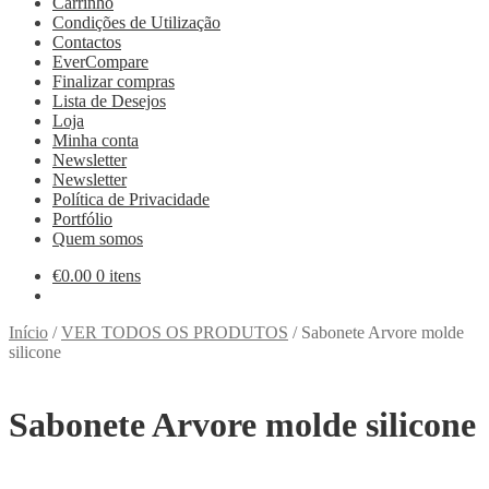
Carrinho
Condições de Utilização
Contactos
EverCompare
Finalizar compras
Lista de Desejos
Loja
Minha conta
Newsletter
Newsletter
Política de Privacidade
Portfólio
Quem somos
€
0.00
0 itens
Início
/
VER TODOS OS PRODUTOS
/
Sabonete Arvore molde
silicone
Sabonete Arvore molde silicone