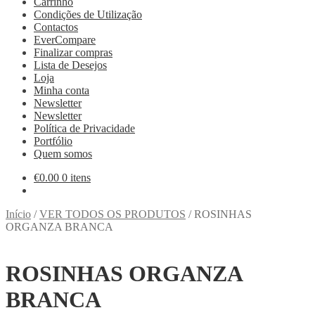
Carrinho
Condições de Utilização
Contactos
EverCompare
Finalizar compras
Lista de Desejos
Loja
Minha conta
Newsletter
Newsletter
Política de Privacidade
Portfólio
Quem somos
€
0.00
0 itens
Início
/
VER TODOS OS PRODUTOS
/
ROSINHAS
ORGANZA BRANCA
ROSINHAS ORGANZA
BRANCA