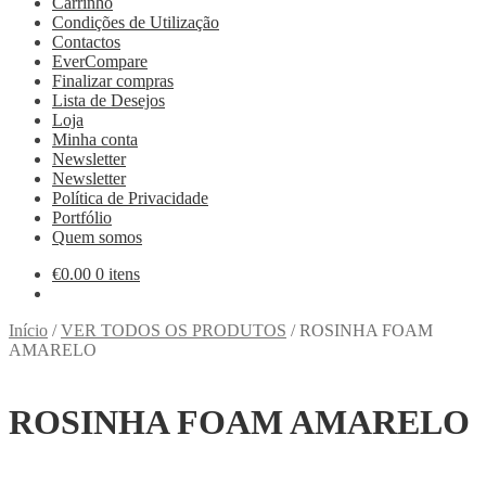
Carrinho
Condições de Utilização
Contactos
EverCompare
Finalizar compras
Lista de Desejos
Loja
Minha conta
Newsletter
Newsletter
Política de Privacidade
Portfólio
Quem somos
€
0.00
0 itens
Início
/
VER TODOS OS PRODUTOS
/
ROSINHA FOAM
AMARELO
ROSINHA FOAM AMARELO