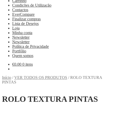
Carrinho
Condições de Utilização
Contactos
EverCompare
Finalizar compras
Lista de Desejos
Loja
Minha conta
Newsletter
Newsletter
Política de Privacidade
Portfólio
Quem somos
€
0.00
0 itens
Início
/
VER TODOS OS PRODUTOS
/
ROLO TEXTURA
PINTAS
ROLO TEXTURA PINTAS