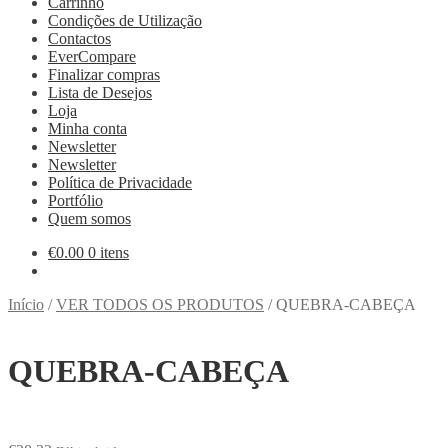
Carrinho
Condições de Utilização
Contactos
EverCompare
Finalizar compras
Lista de Desejos
Loja
Minha conta
Newsletter
Newsletter
Política de Privacidade
Portfólio
Quem somos
€
0.00
0 itens
Início
/
VER TODOS OS PRODUTOS
/
QUEBRA-CABEÇA
QUEBRA-CABEÇA