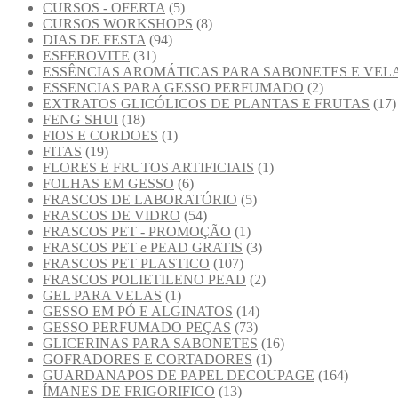
CURSOS - OFERTA
(5)
CURSOS WORKSHOPS
(8)
DIAS DE FESTA
(94)
ESFEROVITE
(31)
ESSÊNCIAS AROMÁTICAS PARA SABONETES E VEL
ESSENCIAS PARA GESSO PERFUMADO
(2)
EXTRATOS GLICÓLICOS DE PLANTAS E FRUTAS
(17)
FENG SHUI
(18)
FIOS E CORDOES
(1)
FITAS
(19)
FLORES E FRUTOS ARTIFICIAIS
(1)
FOLHAS EM GESSO
(6)
FRASCOS DE LABORATÓRIO
(5)
FRASCOS DE VIDRO
(54)
FRASCOS PET - PROMOÇÃO
(1)
FRASCOS PET e PEAD GRATIS
(3)
FRASCOS PET PLASTICO
(107)
FRASCOS POLIETILENO PEAD
(2)
GEL PARA VELAS
(1)
GESSO EM PÓ E ALGINATOS
(14)
GESSO PERFUMADO PEÇAS
(73)
GLICERINAS PARA SABONETES
(16)
GOFRADORES E CORTADORES
(1)
GUARDANAPOS DE PAPEL DECOUPAGE
(164)
ÍMANES DE FRIGORIFICO
(13)