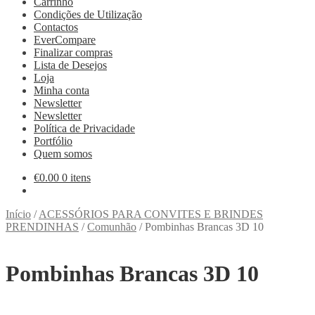
Carrinho
Condições de Utilização
Contactos
EverCompare
Finalizar compras
Lista de Desejos
Loja
Minha conta
Newsletter
Newsletter
Política de Privacidade
Portfólio
Quem somos
€
0.00
0 itens
Início
/
ACESSÓRIOS PARA CONVITES E BRINDES
PRENDINHAS
/
Comunhão
/
Pombinhas Brancas 3D 10
Pombinhas Brancas 3D 10