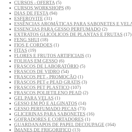
CURSOS - OFERTA
(5)
CURSOS WORKSHOPS
(8)
DIAS DE FESTA
(94)
ESFEROVITE
(31)
ESSÊNCIAS AROMÁTICAS PARA SABONETES E VEL
ESSENCIAS PARA GESSO PERFUMADO
(2)
EXTRATOS GLICÓLICOS DE PLANTAS E FRUTAS
(17)
FENG SHUI
(18)
FIOS E CORDOES
(1)
FITAS
(19)
FLORES E FRUTOS ARTIFICIAIS
(1)
FOLHAS EM GESSO
(6)
FRASCOS DE LABORATÓRIO
(5)
FRASCOS DE VIDRO
(54)
FRASCOS PET - PROMOÇÃO
(1)
FRASCOS PET e PEAD GRATIS
(3)
FRASCOS PET PLASTICO
(107)
FRASCOS POLIETILENO PEAD
(2)
GEL PARA VELAS
(1)
GESSO EM PÓ E ALGINATOS
(14)
GESSO PERFUMADO PEÇAS
(73)
GLICERINAS PARA SABONETES
(16)
GOFRADORES E CORTADORES
(1)
GUARDANAPOS DE PAPEL DECOUPAGE
(164)
ÍMANES DE FRIGORIFICO
(13)