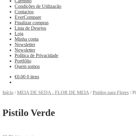
Carrinho
Condições de Utilização
Contactos
EverCompare
Finalizar compras
Lista de Desejos
Loja
Minha conta
Newsletter
Newsletter
Política de Privacidade
Portfólio
Quem somos
€
0.00
0 itens
Início
/
MEIA DE SEDA - FLOR DE MEIA
/
Pistilos para Flores
/
P
Pistilo Verde