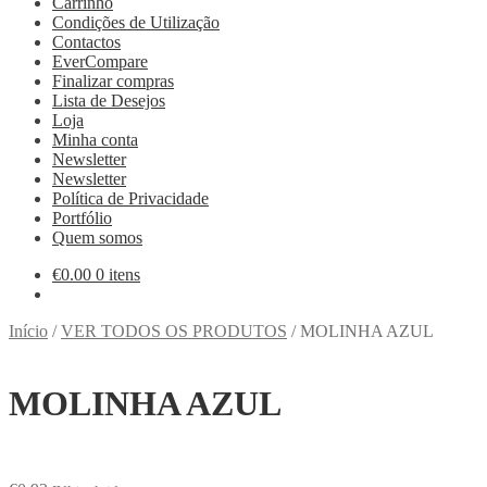
Carrinho
Condições de Utilização
Contactos
EverCompare
Finalizar compras
Lista de Desejos
Loja
Minha conta
Newsletter
Newsletter
Política de Privacidade
Portfólio
Quem somos
€
0.00
0 itens
Início
/
VER TODOS OS PRODUTOS
/
MOLINHA AZUL
MOLINHA AZUL