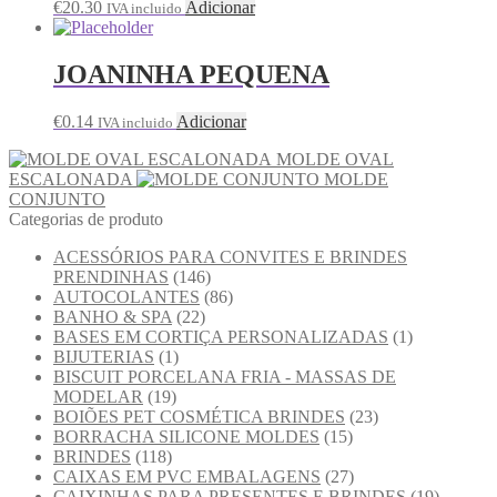
€
20.30
Adicionar
IVA incluido
JOANINHA PEQUENA
€
0.14
Adicionar
IVA incluido
MOLDE OVAL
ESCALONADA
MOLDE
CONJUNTO
Categorias de produto
ACESSÓRIOS PARA CONVITES E BRINDES
PRENDINHAS
(146)
AUTOCOLANTES
(86)
BANHO & SPA
(22)
BASES EM CORTIÇA PERSONALIZADAS
(1)
BIJUTERIAS
(1)
BISCUIT PORCELANA FRIA - MASSAS DE
MODELAR
(19)
BOIÕES PET COSMÉTICA BRINDES
(23)
BORRACHA SILICONE MOLDES
(15)
BRINDES
(118)
CAIXAS EM PVC EMBALAGENS
(27)
CAIXINHAS PARA PRESENTES E BRINDES
(19)