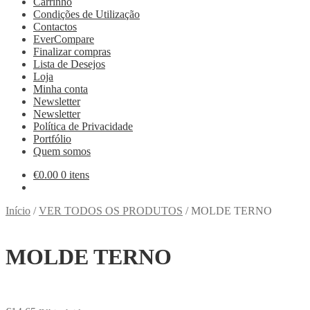
Carrinho
Condições de Utilização
Contactos
EverCompare
Finalizar compras
Lista de Desejos
Loja
Minha conta
Newsletter
Newsletter
Política de Privacidade
Portfólio
Quem somos
€
0.00
0 itens
Início
/
VER TODOS OS PRODUTOS
/
MOLDE TERNO
MOLDE TERNO