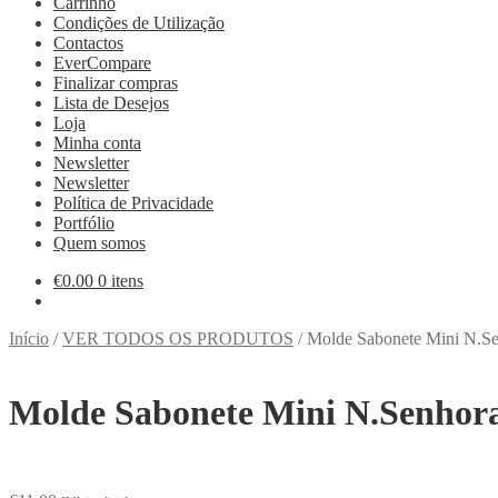
Carrinho
Condições de Utilização
Contactos
EverCompare
Finalizar compras
Lista de Desejos
Loja
Minha conta
Newsletter
Newsletter
Política de Privacidade
Portfólio
Quem somos
€
0.00
0 itens
Início
/
VER TODOS OS PRODUTOS
/
Molde Sabonete Mini N.Se
Molde Sabonete Mini N.Senhor