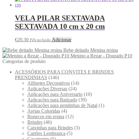
VELA PILAR SEXTAVADA
SEXTAVADA 10 cm x 20 cm
€
20.30
Adicionar
IVA incluido
Bebe deitado Menina resina
Menino a Rezar - Dourado P10
Categorias de produto
ACESSÓRIOS PARA CONVITES E BRINDES
PRENDINHAS
(146)
Alfinetes Decorativos
(14)
Aplicações Diversas
(24)
Aplicações para Aniversario
(10)
Aplicações para Batizado
(39)
Aplicações para pendinhas de Natal
(1)
Areias Coloridas
(4)
Bonecos em resina
(12)
Brindes
(46)
Caixinhas para Brindes
(3)
Cartões Lembrança
(5)
Casamento
(5)