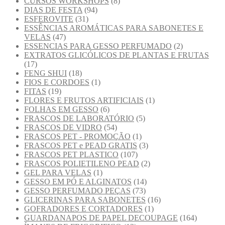
CURSOS WORKSHOPS
(8)
DIAS DE FESTA
(94)
ESFEROVITE
(31)
ESSÊNCIAS AROMÁTICAS PARA SABONETES E
VELAS
(47)
ESSENCIAS PARA GESSO PERFUMADO
(2)
EXTRATOS GLICÓLICOS DE PLANTAS E FRUTAS
(17)
FENG SHUI
(18)
FIOS E CORDOES
(1)
FITAS
(19)
FLORES E FRUTOS ARTIFICIAIS
(1)
FOLHAS EM GESSO
(6)
FRASCOS DE LABORATÓRIO
(5)
FRASCOS DE VIDRO
(54)
FRASCOS PET - PROMOÇÃO
(1)
FRASCOS PET e PEAD GRATIS
(3)
FRASCOS PET PLASTICO
(107)
FRASCOS POLIETILENO PEAD
(2)
GEL PARA VELAS
(1)
GESSO EM PÓ E ALGINATOS
(14)
GESSO PERFUMADO PEÇAS
(73)
GLICERINAS PARA SABONETES
(16)
GOFRADORES E CORTADORES
(1)
GUARDANAPOS DE PAPEL DECOUPAGE
(164)