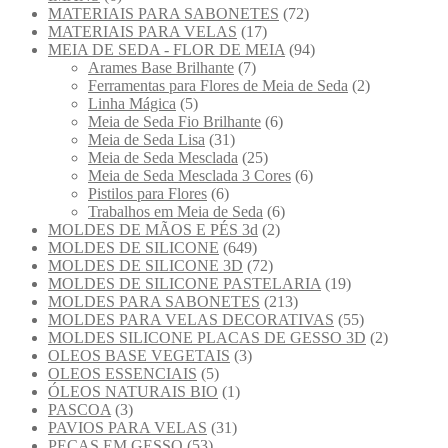
MATERIAIS PARA SABONETES
(72)
MATERIAIS PARA VELAS
(17)
MEIA DE SEDA - FLOR DE MEIA
(94)
Arames Base Brilhante
(7)
Ferramentas para Flores de Meia de Seda
(2)
Linha Mágica
(5)
Meia de Seda Fio Brilhante
(6)
Meia de Seda Lisa
(31)
Meia de Seda Mesclada
(25)
Meia de Seda Mesclada 3 Cores
(6)
Pistilos para Flores
(6)
Trabalhos em Meia de Seda
(6)
MOLDES DE MÃOS E PÉS 3d
(2)
MOLDES DE SILICONE
(649)
MOLDES DE SILICONE 3D
(72)
MOLDES DE SILICONE PASTELARIA
(19)
MOLDES PARA SABONETES
(213)
MOLDES PARA VELAS DECORATIVAS
(55)
MOLDES SILICONE PLACAS DE GESSO 3D
(2)
OLEOS BASE VEGETAIS
(3)
OLEOS ESSENCIAIS
(5)
ÓLEOS NATURAIS BIO
(1)
PASCOA
(3)
PAVIOS PARA VELAS
(31)
PEÇAS EM GESSO
(53)