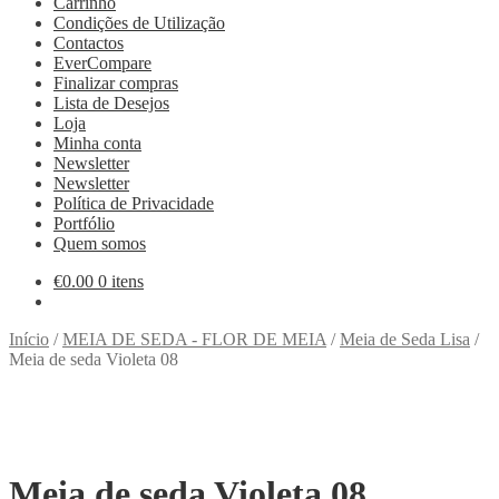
Carrinho
Condições de Utilização
Contactos
EverCompare
Finalizar compras
Lista de Desejos
Loja
Minha conta
Newsletter
Newsletter
Política de Privacidade
Portfólio
Quem somos
€
0.00
0 itens
Início
/
MEIA DE SEDA - FLOR DE MEIA
/
Meia de Seda Lisa
/
Meia de seda Violeta 08
Meia de seda Violeta 08