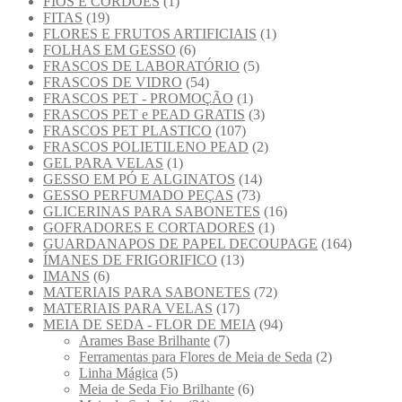
FIOS E CORDOES
(1)
FITAS
(19)
FLORES E FRUTOS ARTIFICIAIS
(1)
FOLHAS EM GESSO
(6)
FRASCOS DE LABORATÓRIO
(5)
FRASCOS DE VIDRO
(54)
FRASCOS PET - PROMOÇÃO
(1)
FRASCOS PET e PEAD GRATIS
(3)
FRASCOS PET PLASTICO
(107)
FRASCOS POLIETILENO PEAD
(2)
GEL PARA VELAS
(1)
GESSO EM PÓ E ALGINATOS
(14)
GESSO PERFUMADO PEÇAS
(73)
GLICERINAS PARA SABONETES
(16)
GOFRADORES E CORTADORES
(1)
GUARDANAPOS DE PAPEL DECOUPAGE
(164)
ÍMANES DE FRIGORIFICO
(13)
IMANS
(6)
MATERIAIS PARA SABONETES
(72)
MATERIAIS PARA VELAS
(17)
MEIA DE SEDA - FLOR DE MEIA
(94)
Arames Base Brilhante
(7)
Ferramentas para Flores de Meia de Seda
(2)
Linha Mágica
(5)
Meia de Seda Fio Brilhante
(6)