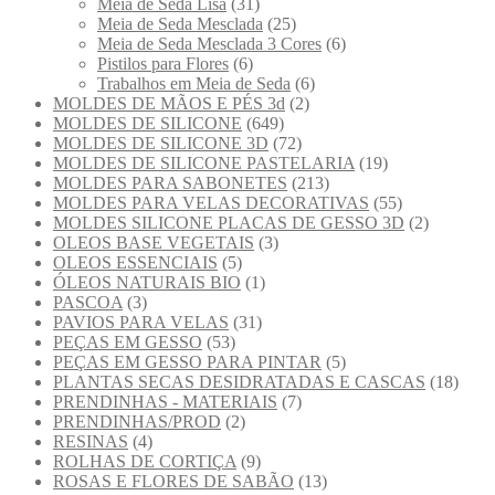
Meia de Seda Lisa
(31)
Meia de Seda Mesclada
(25)
Meia de Seda Mesclada 3 Cores
(6)
Pistilos para Flores
(6)
Trabalhos em Meia de Seda
(6)
MOLDES DE MÃOS E PÉS 3d
(2)
MOLDES DE SILICONE
(649)
MOLDES DE SILICONE 3D
(72)
MOLDES DE SILICONE PASTELARIA
(19)
MOLDES PARA SABONETES
(213)
MOLDES PARA VELAS DECORATIVAS
(55)
MOLDES SILICONE PLACAS DE GESSO 3D
(2)
OLEOS BASE VEGETAIS
(3)
OLEOS ESSENCIAIS
(5)
ÓLEOS NATURAIS BIO
(1)
PASCOA
(3)
PAVIOS PARA VELAS
(31)
PEÇAS EM GESSO
(53)
PEÇAS EM GESSO PARA PINTAR
(5)
PLANTAS SECAS DESIDRATADAS E CASCAS
(18)
PRENDINHAS - MATERIAIS
(7)
PRENDINHAS/PROD
(2)
RESINAS
(4)
ROLHAS DE CORTIÇA
(9)
ROSAS E FLORES DE SABÃO
(13)