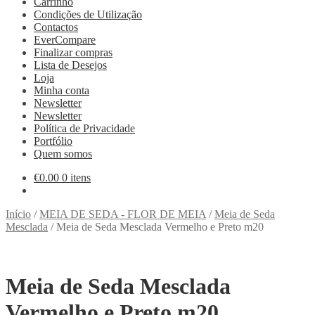
Carrinho
Condições de Utilização
Contactos
EverCompare
Finalizar compras
Lista de Desejos
Loja
Minha conta
Newsletter
Newsletter
Política de Privacidade
Portfólio
Quem somos
€
0.00
0 itens
Início
/
MEIA DE SEDA - FLOR DE MEIA
/
Meia de Seda
Mesclada
/
Meia de Seda Mesclada Vermelho e Preto m20
Meia de Seda Mesclada
Vermelho e Preto m20