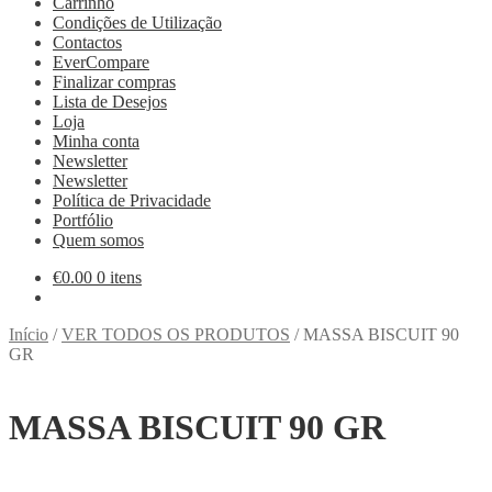
Carrinho
Condições de Utilização
Contactos
EverCompare
Finalizar compras
Lista de Desejos
Loja
Minha conta
Newsletter
Newsletter
Política de Privacidade
Portfólio
Quem somos
€
0.00
0 itens
Início
/
VER TODOS OS PRODUTOS
/
MASSA BISCUIT 90
GR
MASSA BISCUIT 90 GR