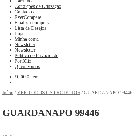
Carrinho
Condições de Utilização
Contactos
EverCompare
Finalizar compras
Lista de Desejos
Loja
Minha conta
Newsletter
Newsletter
Política de Privacidade
Portfólio
Quem somos
€
0.00
0 itens
Início
/
VER TODOS OS PRODUTOS
/
GUARDANAPO 99446
GUARDANAPO 99446