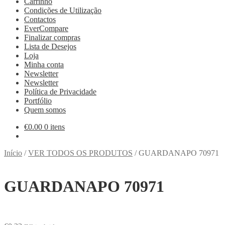
Carrinho
Condições de Utilização
Contactos
EverCompare
Finalizar compras
Lista de Desejos
Loja
Minha conta
Newsletter
Newsletter
Política de Privacidade
Portfólio
Quem somos
€
0.00
0 itens
Início
/
VER TODOS OS PRODUTOS
/
GUARDANAPO 70971
GUARDANAPO 70971