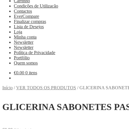
Carrinho
Condições de Utilização
Contactos
EverCompare
Finalizar compras
Lista de Desejos
Loja
Minha conta
Newsletter
Newsletter
Política de Privacidade
Portfólio
Quem somos
€
0.00
0 itens
Início
/
VER TODOS OS PRODUTOS
/
GLICERINA SABONET
GLICERINA SABONETES PA