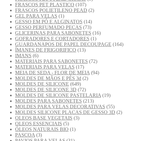
FRASCOS PET PLASTICO
(107)
FRASCOS POLIETILENO PEAD
(2)
GEL PARA VELAS
(1)
GESSO EM PÓ E ALGINATOS
(14)
GESSO PERFUMADO PEÇAS
(73)
GLICERINAS PARA SABONETES
(16)
GOFRADORES E CORTADORES
(1)
GUARDANAPOS DE PAPEL DECOUPAGE
(164)
ÍMANES DE FRIGORIFICO
(13)
IMANS
(6)
MATERIAIS PARA SABONETES
(72)
MATERIAIS PARA VELAS
(17)
MEIA DE SEDA - FLOR DE MEIA
(94)
MOLDES DE MÃOS E PÉS 3d
(2)
MOLDES DE SILICONE
(649)
MOLDES DE SILICONE 3D
(72)
MOLDES DE SILICONE PASTELARIA
(19)
MOLDES PARA SABONETES
(213)
MOLDES PARA VELAS DECORATIVAS
(55)
MOLDES SILICONE PLACAS DE GESSO 3D
(2)
OLEOS BASE VEGETAIS
(3)
OLEOS ESSENCIAIS
(5)
ÓLEOS NATURAIS BIO
(1)
PASCOA
(3)
PAVIOS PARA VELAS
(31)