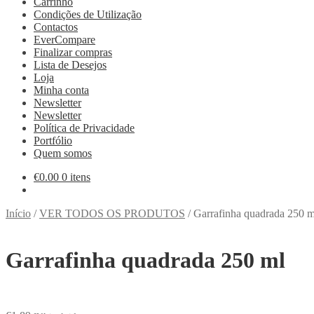
Carrinho
Condições de Utilização
Contactos
EverCompare
Finalizar compras
Lista de Desejos
Loja
Minha conta
Newsletter
Newsletter
Política de Privacidade
Portfólio
Quem somos
€
0.00
0 itens
Início
/
VER TODOS OS PRODUTOS
/
Garrafinha quadrada 250 m
Garrafinha quadrada 250 ml