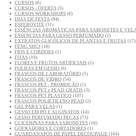
CURSOS
(6)
CURSOS - OFERTA
(5)
CURSOS WORKSHOPS
(8)
DIAS DE FESTA
(94)
ESFEROVITE
(31)
ESSÊNCIAS AROMÁTICAS PARA SABONETES E VEL
ESSENCIAS PARA GESSO PERFUMADO
(2)
EXTRATOS GLICÓLICOS DE PLANTAS E FRUTAS
(17)
FENG SHUI
(18)
FIOS E CORDOES
(1)
FITAS
(19)
FLORES E FRUTOS ARTIFICIAIS
(1)
FOLHAS EM GESSO
(6)
FRASCOS DE LABORATÓRIO
(5)
FRASCOS DE VIDRO
(54)
FRASCOS PET - PROMOÇÃO
(1)
FRASCOS PET e PEAD GRATIS
(3)
FRASCOS PET PLASTICO
(107)
FRASCOS POLIETILENO PEAD
(2)
GEL PARA VELAS
(1)
GESSO EM PÓ E ALGINATOS
(14)
GESSO PERFUMADO PEÇAS
(73)
GLICERINAS PARA SABONETES
(16)
GOFRADORES E CORTADORES
(1)
GUARDANAPOS DE PAPEL DECOUPAGE
(164)