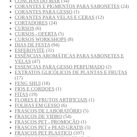
CONCHAS DO MAR
(34)
CORANTES E PIGMENTOS PARA SABONETES
(24)
CORANTES PARA GESSO
(1)
CORANTES PARA VELAS E CERAS
(12)
CORTADORES
(24)
CURSOS
(6)
CURSOS - OFERTA
(5)
CURSOS WORKSHOPS
(8)
DIAS DE FESTA
(94)
ESFEROVITE
(31)
ESSÊNCIAS AROMÁTICAS PARA SABONETES E
VELAS
(47)
ESSENCIAS PARA GESSO PERFUMADO
(2)
EXTRATOS GLICÓLICOS DE PLANTAS E FRUTAS
(17)
FENG SHUI
(18)
FIOS E CORDOES
(1)
FITAS
(19)
FLORES E FRUTOS ARTIFICIAIS
(1)
FOLHAS EM GESSO
(6)
FRASCOS DE LABORATÓRIO
(5)
FRASCOS DE VIDRO
(54)
FRASCOS PET - PROMOÇÃO
(1)
FRASCOS PET e PEAD GRATIS
(3)
FRASCOS PET PLASTICO
(107)