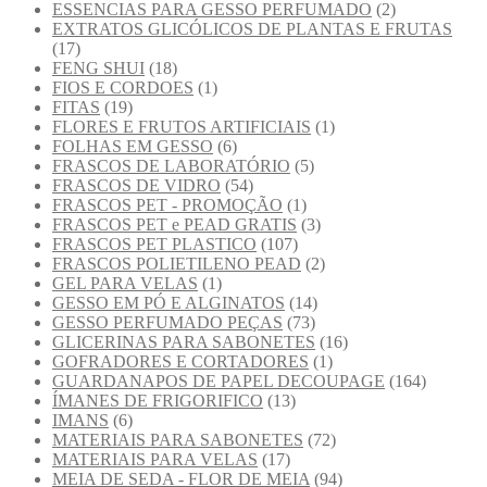
ESSENCIAS PARA GESSO PERFUMADO
(2)
EXTRATOS GLICÓLICOS DE PLANTAS E FRUTAS
(17)
FENG SHUI
(18)
FIOS E CORDOES
(1)
FITAS
(19)
FLORES E FRUTOS ARTIFICIAIS
(1)
FOLHAS EM GESSO
(6)
FRASCOS DE LABORATÓRIO
(5)
FRASCOS DE VIDRO
(54)
FRASCOS PET - PROMOÇÃO
(1)
FRASCOS PET e PEAD GRATIS
(3)
FRASCOS PET PLASTICO
(107)
FRASCOS POLIETILENO PEAD
(2)
GEL PARA VELAS
(1)
GESSO EM PÓ E ALGINATOS
(14)
GESSO PERFUMADO PEÇAS
(73)
GLICERINAS PARA SABONETES
(16)
GOFRADORES E CORTADORES
(1)
GUARDANAPOS DE PAPEL DECOUPAGE
(164)
ÍMANES DE FRIGORIFICO
(13)
IMANS
(6)
MATERIAIS PARA SABONETES
(72)
MATERIAIS PARA VELAS
(17)
MEIA DE SEDA - FLOR DE MEIA
(94)