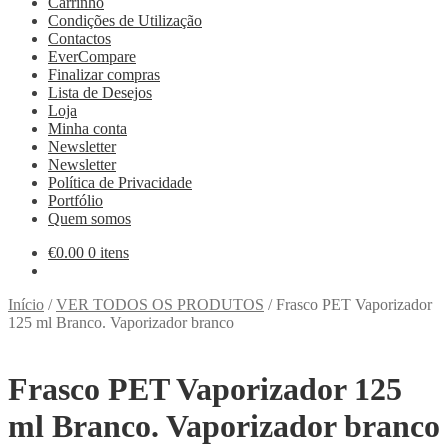
Carrinho
Condições de Utilização
Contactos
EverCompare
Finalizar compras
Lista de Desejos
Loja
Minha conta
Newsletter
Newsletter
Política de Privacidade
Portfólio
Quem somos
€
0.00
0 itens
Início
/
VER TODOS OS PRODUTOS
/
Frasco PET Vaporizador
125 ml Branco. Vaporizador branco
Frasco PET Vaporizador 125
ml Branco. Vaporizador branco