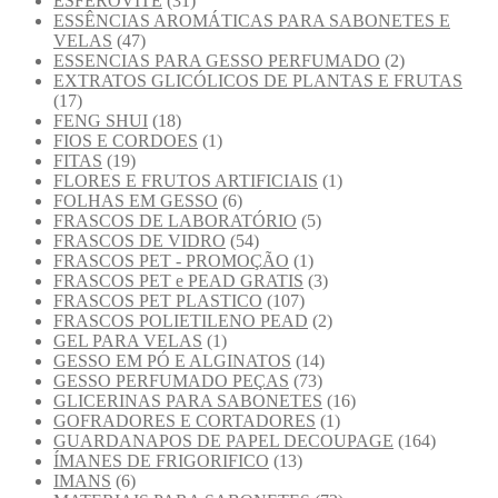
ESFEROVITE
(31)
ESSÊNCIAS AROMÁTICAS PARA SABONETES E
VELAS
(47)
ESSENCIAS PARA GESSO PERFUMADO
(2)
EXTRATOS GLICÓLICOS DE PLANTAS E FRUTAS
(17)
FENG SHUI
(18)
FIOS E CORDOES
(1)
FITAS
(19)
FLORES E FRUTOS ARTIFICIAIS
(1)
FOLHAS EM GESSO
(6)
FRASCOS DE LABORATÓRIO
(5)
FRASCOS DE VIDRO
(54)
FRASCOS PET - PROMOÇÃO
(1)
FRASCOS PET e PEAD GRATIS
(3)
FRASCOS PET PLASTICO
(107)
FRASCOS POLIETILENO PEAD
(2)
GEL PARA VELAS
(1)
GESSO EM PÓ E ALGINATOS
(14)
GESSO PERFUMADO PEÇAS
(73)
GLICERINAS PARA SABONETES
(16)
GOFRADORES E CORTADORES
(1)
GUARDANAPOS DE PAPEL DECOUPAGE
(164)
ÍMANES DE FRIGORIFICO
(13)
IMANS
(6)