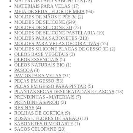
MATERIAIS PARA SABONETES
(72)
MATERIAIS PARA VELAS
(17)
MEIA DE SEDA - FLOR DE MEIA
(94)
MOLDES DE MÃOS E PÉS 3d
(2)
MOLDES DE SILICONE
(649)
MOLDES DE SILICONE 3D
(72)
MOLDES DE SILICONE PASTELARIA
(19)
MOLDES PARA SABONETES
(213)
MOLDES PARA VELAS DECORATIVAS
(55)
MOLDES SILICONE PLACAS DE GESSO 3D
(2)
OLEOS BASE VEGETAIS
(3)
OLEOS ESSENCIAIS
(5)
ÓLEOS NATURAIS BIO
(1)
PASCOA
(3)
PAVIOS PARA VELAS
(31)
PEÇAS EM GESSO
(53)
PEÇAS EM GESSO PARA PINTAR
(5)
PLANTAS SECAS DESIDRATADAS E CASCAS
(18)
PRENDINHAS - MATERIAIS
(7)
PRENDINHAS/PROD
(2)
RESINAS
(4)
ROLHAS DE CORTIÇA
(9)
ROSAS E FLORES DE SABÃO
(13)
SABONETES DIVERTARTE
(1)
SACOS CELOFANE
(28)