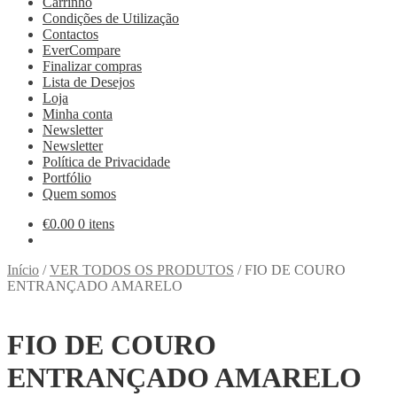
Carrinho
Condições de Utilização
Contactos
EverCompare
Finalizar compras
Lista de Desejos
Loja
Minha conta
Newsletter
Newsletter
Política de Privacidade
Portfólio
Quem somos
€
0.00
0 itens
Início
/
VER TODOS OS PRODUTOS
/
FIO DE COURO
ENTRANÇADO AMARELO
FIO DE COURO
ENTRANÇADO AMARELO