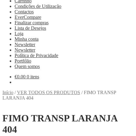
Carrinho
Condições de Utilização
Contactos
EverCompare
Finalizar compras
Lista de Desejos
Loja
Minha conta
Newsletter
Newsletter
Política de Privacidade
Portfólio
Quem somos
€
0.00
0 itens
Início
/
VER TODOS OS PRODUTOS
/
FIMO TRANSP
LARANJA 404
FIMO TRANSP LARANJA
404