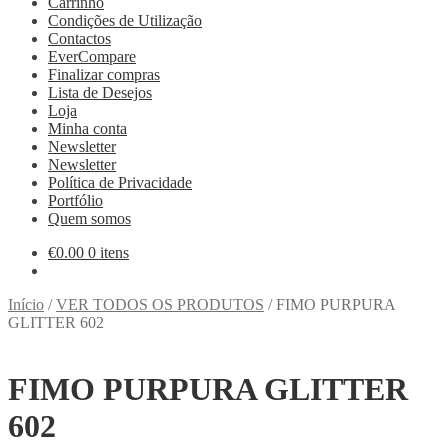
Carrinho
Condições de Utilização
Contactos
EverCompare
Finalizar compras
Lista de Desejos
Loja
Minha conta
Newsletter
Newsletter
Política de Privacidade
Portfólio
Quem somos
€
0.00
0 itens
Início
/
VER TODOS OS PRODUTOS
/
FIMO PURPURA
GLITTER 602
FIMO PURPURA GLITTER
602