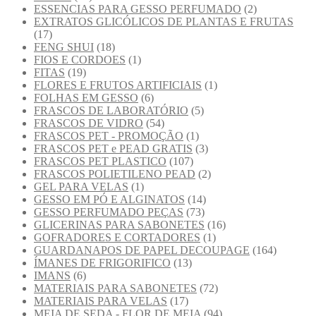
ESSENCIAS PARA GESSO PERFUMADO
(2)
EXTRATOS GLICÓLICOS DE PLANTAS E FRUTAS
(17)
FENG SHUI
(18)
FIOS E CORDOES
(1)
FITAS
(19)
FLORES E FRUTOS ARTIFICIAIS
(1)
FOLHAS EM GESSO
(6)
FRASCOS DE LABORATÓRIO
(5)
FRASCOS DE VIDRO
(54)
FRASCOS PET - PROMOÇÃO
(1)
FRASCOS PET e PEAD GRATIS
(3)
FRASCOS PET PLASTICO
(107)
FRASCOS POLIETILENO PEAD
(2)
GEL PARA VELAS
(1)
GESSO EM PÓ E ALGINATOS
(14)
GESSO PERFUMADO PEÇAS
(73)
GLICERINAS PARA SABONETES
(16)
GOFRADORES E CORTADORES
(1)
GUARDANAPOS DE PAPEL DECOUPAGE
(164)
ÍMANES DE FRIGORIFICO
(13)
IMANS
(6)
MATERIAIS PARA SABONETES
(72)
MATERIAIS PARA VELAS
(17)
MEIA DE SEDA - FLOR DE MEIA
(94)