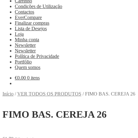
Carrinho
Condições de Utilização
Contactos
EverCompare
Finalizar compras
Lista de Desejos
Loja
Minha conta
Newsletter
Newsletter
Política de Privacidade
Portfólio
Quem somos
€
0.00
0 itens
Início
/
VER TODOS OS PRODUTOS
/
FIMO BAS. CEREJA 26
FIMO BAS. CEREJA 26