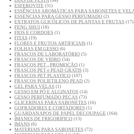
DIAS DE FESTA
(94)
ESFEROVITE
(31)
ESSÊNCIAS AROMÁTICAS PARA SABONETES E VEL
ESSENCIAS PARA GESSO PERFUMADO
(2)
EXTRATOS GLICÓLICOS DE PLANTAS E FRUTAS
(17)
FENG SHUI
(18)
FIOS E CORDOES
(1)
FITAS
(19)
FLORES E FRUTOS ARTIFICIAIS
(1)
FOLHAS EM GESSO
(6)
FRASCOS DE LABORATÓRIO
(5)
FRASCOS DE VIDRO
(54)
FRASCOS PET - PROMOÇÃO
(1)
FRASCOS PET e PEAD GRATIS
(3)
FRASCOS PET PLASTICO
(107)
FRASCOS POLIETILENO PEAD
(2)
GEL PARA VELAS
(1)
GESSO EM PÓ E ALGINATOS
(14)
GESSO PERFUMADO PEÇAS
(73)
GLICERINAS PARA SABONETES
(16)
GOFRADORES E CORTADORES
(1)
GUARDANAPOS DE PAPEL DECOUPAGE
(164)
ÍMANES DE FRIGORIFICO
(13)
IMANS
(6)
MATERIAIS PARA SABONETES
(72)