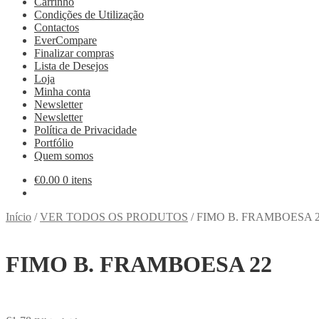
Carrinho
Condições de Utilização
Contactos
EverCompare
Finalizar compras
Lista de Desejos
Loja
Minha conta
Newsletter
Newsletter
Política de Privacidade
Portfólio
Quem somos
€
0.00
0 itens
Início
/
VER TODOS OS PRODUTOS
/
FIMO B. FRAMBOESA 
FIMO B. FRAMBOESA 22