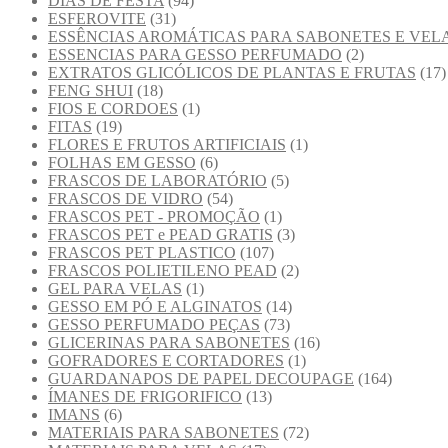
DIAS DE FESTA
(94)
ESFEROVITE
(31)
ESSÊNCIAS AROMÁTICAS PARA SABONETES E VEL
ESSENCIAS PARA GESSO PERFUMADO
(2)
EXTRATOS GLICÓLICOS DE PLANTAS E FRUTAS
(17)
FENG SHUI
(18)
FIOS E CORDOES
(1)
FITAS
(19)
FLORES E FRUTOS ARTIFICIAIS
(1)
FOLHAS EM GESSO
(6)
FRASCOS DE LABORATÓRIO
(5)
FRASCOS DE VIDRO
(54)
FRASCOS PET - PROMOÇÃO
(1)
FRASCOS PET e PEAD GRATIS
(3)
FRASCOS PET PLASTICO
(107)
FRASCOS POLIETILENO PEAD
(2)
GEL PARA VELAS
(1)
GESSO EM PÓ E ALGINATOS
(14)
GESSO PERFUMADO PEÇAS
(73)
GLICERINAS PARA SABONETES
(16)
GOFRADORES E CORTADORES
(1)
GUARDANAPOS DE PAPEL DECOUPAGE
(164)
ÍMANES DE FRIGORIFICO
(13)
IMANS
(6)
MATERIAIS PARA SABONETES
(72)