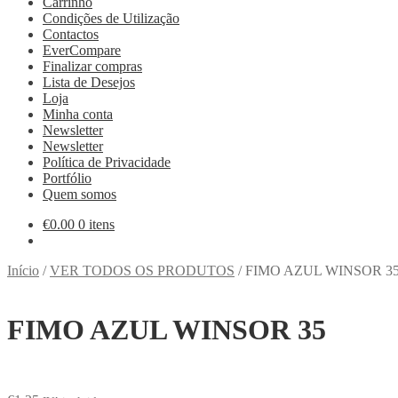
Carrinho
Condições de Utilização
Contactos
EverCompare
Finalizar compras
Lista de Desejos
Loja
Minha conta
Newsletter
Newsletter
Política de Privacidade
Portfólio
Quem somos
€
0.00
0 itens
Início
/
VER TODOS OS PRODUTOS
/
FIMO AZUL WINSOR 3
FIMO AZUL WINSOR 35