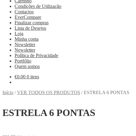
Carrinho
Condições de Utilização
Contactos
EverCompare
Finalizar compras
Lista de Desejos
Loja
Minha conta
Newsletter
Newsletter
Política de Privacidade
Portfólio
Quem somos
€
0.00
0 itens
Início
/
VER TODOS OS PRODUTOS
/
ESTRELA 6 PONTAS
ESTRELA 6 PONTAS