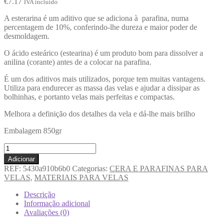
€
7.17
IVA incluido
A esterarina é um aditivo que se adiciona à parafina, numa
percentagem de 10%, conferindo-lhe dureza e maior poder de
desmoldagem.
O ácido esteárico (estearina) é um produto bom para dissolver a
anilina (corante) antes de a colocar na parafina.
É um dos aditivos mais utilizados, porque tem muitas vantagens.
Utiliza para endurecer as massa das velas e ajudar a dissipar as
bolhinhas, e portanto velas mais perfeitas e compactas.
Melhora a definição dos detalhes da vela e dá-lhe mais brilho
Embalagem 850gr
Adicionar
REF:
5430a910b6b0
Categorias:
CERA E PARAFINAS PARA
VELAS
,
MATERIAIS PARA VELAS
Descrição
Informação adicional
Avaliações (0)