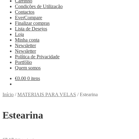
Carrinho
Condições de Utilização
Contactos
EverCompare
Finalizar compras
Lista de Desejos
Loja
Minha conta
Newsletter
Newsletter
Política de Privacidade
Portfólio
Quem somos
€
0.00
0 itens
Início
/
MATERIAIS PARA VELAS
/
Estearina
Estearina