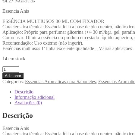
€
4.27
IVA incluido
Essencia Anis
ESSÊNCIA MULTIUSOS 30 ML COM FIXADOR
Característica técnica: Essência feita a base de óleo neutro, não tóxic
Aplicação: Próprio para perfumar glicerina (+/- 30 ml/kg), gel, parafi
Como usar: Diluir a essência no produto em estado líquido aquecido, 
Recomendação: Uso externo (não ingerir).
Essências multiusos 1ª linha excelente qualidade – Várias aplicações 
14 em stock
Adicionar
Categorias:
Essencias Aromaticas para Sabonetes
,
Essencias Aromatic
Descrição
Informação adicional
Avaliações (0)
Descrição
Essencia Anis
Característica técnica: Essência feita a base de óleo neutro, não tóxic