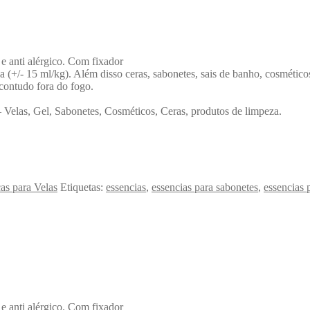
o e anti alérgico. Com fixador
na (+/- 15 ml/kg). Além disso ceras, sabonetes, sais de banho, cosméticos
contudo fora do fogo.
– Velas, Gel, Sabonetes, Cosméticos, Ceras, produtos de limpeza.
as para Velas
Etiquetas:
essencias
,
essencias para sabonetes
,
essencias 
o e anti alérgico. Com fixador