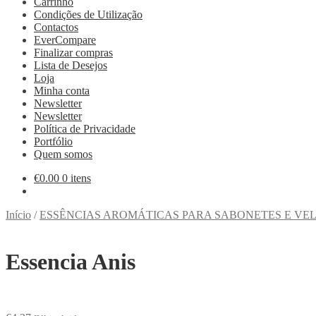
Carrinho
Condições de Utilização
Contactos
EverCompare
Finalizar compras
Lista de Desejos
Loja
Minha conta
Newsletter
Newsletter
Política de Privacidade
Portfólio
Quem somos
€
0.00
0 itens
Início
/
ESSÊNCIAS AROMÁTICAS PARA SABONETES E VE
Essencia Anis