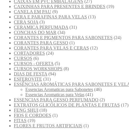
CAIXAS EM PVC EMBALAGENS
(27)
CAIXINHAS PARA PRESENTES E BRINDES
(19)
CANELA EM PAU
(9)
CERA E PARAFINAS PARA VELAS
(13)
CERA SOJA
(3)
CERAMICA PERFUMADA
(31)
CONCHAS DO MAR
(34)
CORANTES E PIGMENTOS PARA SABONETES
(24)
CORANTES PARA GESSO
(1)
CORANTES PARA VELAS E CERAS
(12)
CORTADORES
(24)
CURSOS
(6)
CURSOS - OFERTA
(5)
CURSOS WORKSHOPS
(8)
DIAS DE FESTA
(94)
ESFEROVITE
(31)
ESSÊNCIAS AROMÁTICAS PARA SABONETES E VEL
Essencias Aromaticas para Sabonetes
(46)
Essencias Aromaticas para Velas
(41)
ESSENCIAS PARA GESSO PERFUMADO
(2)
EXTRATOS GLICÓLICOS DE PLANTAS E FRUTAS
(17)
FENG SHUI
(18)
FIOS E CORDOES
(1)
FITAS
(19)
FLORES E FRUTOS ARTIFICIAIS
(1)