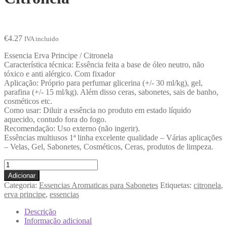
€
4.27
IVA incluido
Essencia Erva Principe / Citronela
Característica técnica: Essência feita a base de óleo neutro, não
tóxico e anti alérgico. Com fixador
Aplicação: Próprio para perfumar glicerina (+/- 30 ml/kg), gel,
parafina (+/- 15 ml/kg). Além disso ceras, sabonetes, sais de banho,
cosméticos etc.
Como usar: Diluir a essência no produto em estado líquido
aquecido, contudo fora do fogo.
Recomendação: Uso externo (não ingerir).
Essências multiusos 1ª linha excelente qualidade – Várias aplicações
– Velas, Gel, Sabonetes, Cosméticos, Ceras, produtos de limpeza.
Adicionar
Categoria:
Essencias Aromaticas para Sabonetes
Etiquetas:
citronela
,
erva principe
,
essencias
Descrição
Informação adicional