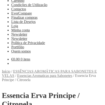
Carrinho
Condições de Utilização
Contactos
EverCompare
Finalizar compras
Lista de Desejos
Loja
Minha conta
Newsletter
Newsletter
Política de Privacidade
Portfólio
Quem somos
€
0.00
0 itens
Início
/
ESSÊNCIAS AROMÁTICAS PARA SABONETES E
VELAS
/
Essencias Aromaticas para Sabonetes
/
Essencia Erva
Principe / Citronela
Essencia Erva Principe /
Citronela