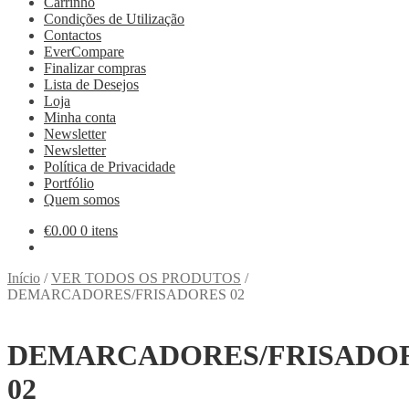
Carrinho
Condições de Utilização
Contactos
EverCompare
Finalizar compras
Lista de Desejos
Loja
Minha conta
Newsletter
Newsletter
Política de Privacidade
Portfólio
Quem somos
€
0.00
0 itens
Início
/
VER TODOS OS PRODUTOS
/
DEMARCADORES/FRISADORES 02
DEMARCADORES/FRISADO
02