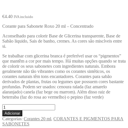
€
4.40
IVA incluido
Corante para Sabonete Roxo 20 ml – Concentrado
Aconselhado para colorir Base de Glicerina transparente, Base de
Sabão liquido, Sais de banho, cremes. As cores são miscíveis entre
si.
Se trabalhar com glicerina branca é preferível usar os “pigmentos”
que mantêm a cor por mais tempo. Há muitas opções quando se trata
de colorir os seus sabonetes com ingredientes naturais. Embora
geralmente não tão vibrantes como os corantes sintéticos, os
corantes naturais têm tons encantadores. Corantes para sabão
derivados de plantas, frutas ou legumes que possuem cores bastante
profundas. Podem ser usados: cenoura ralada (faz amarelo
alaranjado) canela (faz bege ou marrom). Além disso raiz de
beterraba (faz do rosa ao vermelho) o pepino (faz verde)
Adicionar
Categorias:
Corantes 20 ml
,
CORANTES E PIGMENTOS PARA
SABONETES