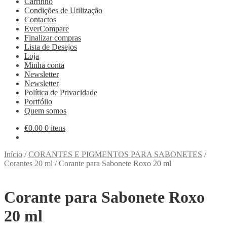
Carrinho
Condições de Utilização
Contactos
EverCompare
Finalizar compras
Lista de Desejos
Loja
Minha conta
Newsletter
Newsletter
Política de Privacidade
Portfólio
Quem somos
€
0.00
0 itens
Início
/
CORANTES E PIGMENTOS PARA SABONETES
/
Corantes 20 ml
/
Corante para Sabonete Roxo 20 ml
Corante para Sabonete Roxo
20 ml