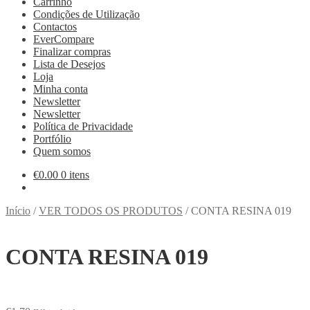
Carrinho
Condições de Utilização
Contactos
EverCompare
Finalizar compras
Lista de Desejos
Loja
Minha conta
Newsletter
Newsletter
Política de Privacidade
Portfólio
Quem somos
€
0.00
0 itens
Início
/
VER TODOS OS PRODUTOS
/
CONTA RESINA 019
CONTA RESINA 019