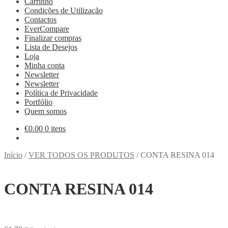
Carrinho
Condições de Utilização
Contactos
EverCompare
Finalizar compras
Lista de Desejos
Loja
Minha conta
Newsletter
Newsletter
Política de Privacidade
Portfólio
Quem somos
€
0.00
0 itens
Início
/
VER TODOS OS PRODUTOS
/
CONTA RESINA 014
CONTA RESINA 014