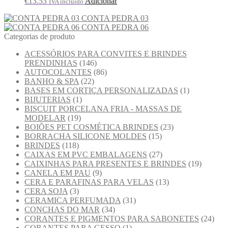
€
13.53
Adicionar
IVA incluido
CONTA PEDRA 03
CONTA PEDRA 06
Categorias de produto
ACESSÓRIOS PARA CONVITES E BRINDES
PRENDINHAS
(146)
AUTOCOLANTES
(86)
BANHO & SPA
(22)
BASES EM CORTIÇA PERSONALIZADAS
(1)
BIJUTERIAS
(1)
BISCUIT PORCELANA FRIA - MASSAS DE
MODELAR
(19)
BOIÕES PET COSMÉTICA BRINDES
(23)
BORRACHA SILICONE MOLDES
(15)
BRINDES
(118)
CAIXAS EM PVC EMBALAGENS
(27)
CAIXINHAS PARA PRESENTES E BRINDES
(19)
CANELA EM PAU
(9)
CERA E PARAFINAS PARA VELAS
(13)
CERA SOJA
(3)
CERAMICA PERFUMADA
(31)
CONCHAS DO MAR
(34)
CORANTES E PIGMENTOS PARA SABONETES
(24)
CORANTES PARA GESSO
(1)