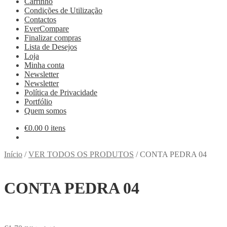
Carrinho
Condições de Utilização
Contactos
EverCompare
Finalizar compras
Lista de Desejos
Loja
Minha conta
Newsletter
Newsletter
Política de Privacidade
Portfólio
Quem somos
€
0.00
0 itens
Início
/
VER TODOS OS PRODUTOS
/
CONTA PEDRA 04
CONTA PEDRA 04