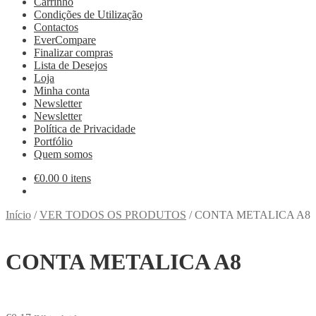
Carrinho
Condições de Utilização
Contactos
EverCompare
Finalizar compras
Lista de Desejos
Loja
Minha conta
Newsletter
Newsletter
Política de Privacidade
Portfólio
Quem somos
€
0.00
0 itens
Início
/
VER TODOS OS PRODUTOS
/
CONTA METALICA A8
CONTA METALICA A8