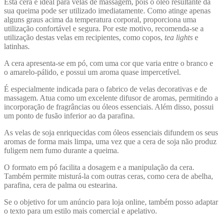
Esta cera é ideal para velas de massagem, pois o óleo resultante da
sua queima pode ser utilizado imediatamente. Como atinge apenas
alguns graus acima da temperatura corporal, proporciona uma
utilização confortável e segura. Por este motivo, recomenda-se a
utilização destas velas em recipientes, como copos,
tea lights
e
latinhas.
A cera apresenta-se em pó, com uma cor que varia entre o branco e
o amarelo-pálido, e possui um aroma quase impercetível.
É especialmente indicada para o fabrico de velas decorativas e de
massagem. Atua como um excelente difusor de aromas, permitindo a
incorporação de fragrâncias ou óleos essenciais. Além disso, possui
um ponto de fusão inferior ao da parafina.
As velas de soja enriquecidas com óleos essenciais difundem os seus
aromas de forma mais limpa, uma vez que a cera de soja não produz
fuligem nem fumo durante a queima.
O formato em pó facilita a dosagem e a manipulação da cera.
Também permite misturá-la com outras ceras, como cera de abelha,
parafina, cera de palma ou estearina.
Se o objetivo for um anúncio para loja online, também posso adaptar
o texto para um estilo mais comercial e apelativo.