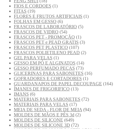
FENG SHUI
(18)
FIOS E CORDOES
(1)
FITAS
(19)
FLORES E FRUTOS ARTIFICIAIS
(1)
FOLHAS EM GESSO
(6)
FRASCOS DE LABORATÓRIO
(5)
FRASCOS DE VIDRO
(54)
FRASCOS PET - PROMOÇÃO
(1)
FRASCOS PET e PEAD GRATIS
(3)
FRASCOS PET PLASTICO
(107)
FRASCOS POLIETILENO PEAD
(2)
GEL PARA VELAS
(1)
GESSO EM PÓ E ALGINATOS
(14)
GESSO PERFUMADO PEÇAS
(73)
GLICERINAS PARA SABONETES
(16)
GOFRADORES E CORTADORES
(1)
GUARDANAPOS DE PAPEL DECOUPAGE
(164)
ÍMANES DE FRIGORIFICO
(13)
IMANS
(6)
MATERIAIS PARA SABONETES
(72)
MATERIAIS PARA VELAS
(17)
MEIA DE SEDA - FLOR DE MEIA
(94)
MOLDES DE MÃOS E PÉS 3d
(2)
MOLDES DE SILICONE
(649)
MOLDES DE SILICONE 3D
(72)