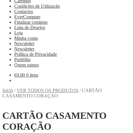
Carrinho
Condições de Utilização
Contactos
EverCompare
Finalizar compras
Lista de Desejos
Loja
Minha conta
Newsletter
Newsletter
Política de Privacidade
Portfólio
Quem somos
€
0.00
0 itens
Início
/
VER TODOS OS PRODUTOS
/
CARTÃO
CASAMENTO CORAÇÃO
CARTÃO CASAMENTO
CORAÇÃO