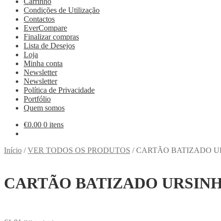
Carrinho
Condições de Utilização
Contactos
EverCompare
Finalizar compras
Lista de Desejos
Loja
Minha conta
Newsletter
Newsletter
Política de Privacidade
Portfólio
Quem somos
€
0.00
0 itens
Início
/
VER TODOS OS PRODUTOS
/
CARTÃO BATIZADO U
CARTÃO BATIZADO URSIN