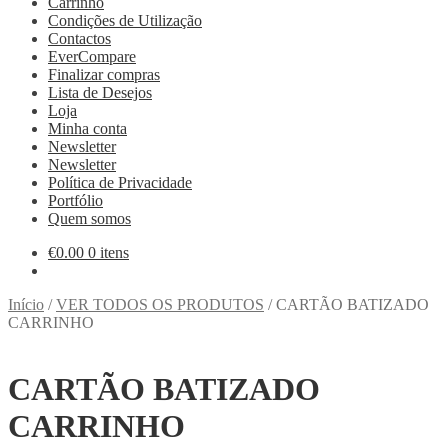
Carrinho
Condições de Utilização
Contactos
EverCompare
Finalizar compras
Lista de Desejos
Loja
Minha conta
Newsletter
Newsletter
Política de Privacidade
Portfólio
Quem somos
€
0.00
0 itens
Início
/
VER TODOS OS PRODUTOS
/
CARTÃO BATIZADO
CARRINHO
CARTÃO BATIZADO
CARRINHO