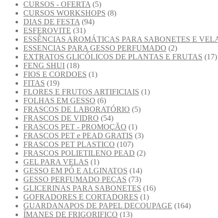
CURSOS - OFERTA
(5)
CURSOS WORKSHOPS
(8)
DIAS DE FESTA
(94)
ESFEROVITE
(31)
ESSÊNCIAS AROMÁTICAS PARA SABONETES E VEL
ESSENCIAS PARA GESSO PERFUMADO
(2)
EXTRATOS GLICÓLICOS DE PLANTAS E FRUTAS
(17)
FENG SHUI
(18)
FIOS E CORDOES
(1)
FITAS
(19)
FLORES E FRUTOS ARTIFICIAIS
(1)
FOLHAS EM GESSO
(6)
FRASCOS DE LABORATÓRIO
(5)
FRASCOS DE VIDRO
(54)
FRASCOS PET - PROMOÇÃO
(1)
FRASCOS PET e PEAD GRATIS
(3)
FRASCOS PET PLASTICO
(107)
FRASCOS POLIETILENO PEAD
(2)
GEL PARA VELAS
(1)
GESSO EM PÓ E ALGINATOS
(14)
GESSO PERFUMADO PEÇAS
(73)
GLICERINAS PARA SABONETES
(16)
GOFRADORES E CORTADORES
(1)
GUARDANAPOS DE PAPEL DECOUPAGE
(164)
ÍMANES DE FRIGORIFICO
(13)