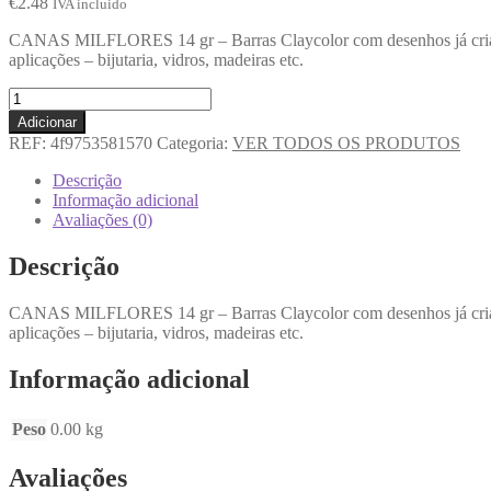
€
2.48
IVA incluido
CANAS MILFLORES 14 gr – Barras Claycolor com desenhos já criados.
aplicações – bijutaria, vidros, madeiras etc.
Adicionar
REF:
4f9753581570
Categoria:
VER TODOS OS PRODUTOS
Descrição
Informação adicional
Avaliações (0)
Descrição
CANAS MILFLORES 14 gr – Barras Claycolor com desenhos já criados.
aplicações – bijutaria, vidros, madeiras etc.
Informação adicional
Peso
0.00 kg
Avaliações