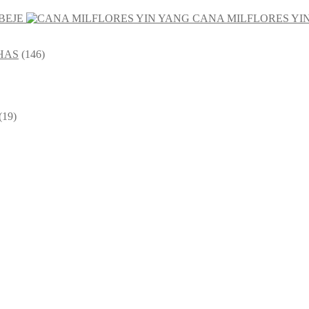
BEJE
CANA MILFLORES YI
HAS
(146)
(19)