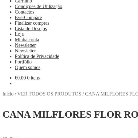
Carrinho
Condições de Utilização
Contactos
EverCompare
Finalizar compras
Lista de Desejos
Loja
Minha conta
Newsletter
Newsletter
Política de Privacidade
Portfólio
Quem somos
€
0.00
0 itens
Início
/
VER TODOS OS PRODUTOS
/
CANA MILFLORES FL
CANA MILFLORES FLOR R