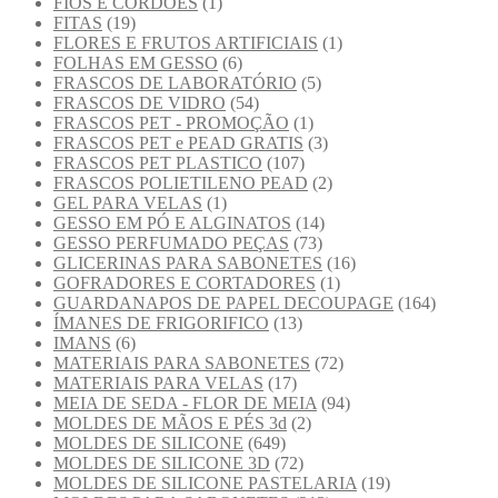
FIOS E CORDOES
(1)
FITAS
(19)
FLORES E FRUTOS ARTIFICIAIS
(1)
FOLHAS EM GESSO
(6)
FRASCOS DE LABORATÓRIO
(5)
FRASCOS DE VIDRO
(54)
FRASCOS PET - PROMOÇÃO
(1)
FRASCOS PET e PEAD GRATIS
(3)
FRASCOS PET PLASTICO
(107)
FRASCOS POLIETILENO PEAD
(2)
GEL PARA VELAS
(1)
GESSO EM PÓ E ALGINATOS
(14)
GESSO PERFUMADO PEÇAS
(73)
GLICERINAS PARA SABONETES
(16)
GOFRADORES E CORTADORES
(1)
GUARDANAPOS DE PAPEL DECOUPAGE
(164)
ÍMANES DE FRIGORIFICO
(13)
IMANS
(6)
MATERIAIS PARA SABONETES
(72)
MATERIAIS PARA VELAS
(17)
MEIA DE SEDA - FLOR DE MEIA
(94)
MOLDES DE MÃOS E PÉS 3d
(2)
MOLDES DE SILICONE
(649)
MOLDES DE SILICONE 3D
(72)
MOLDES DE SILICONE PASTELARIA
(19)