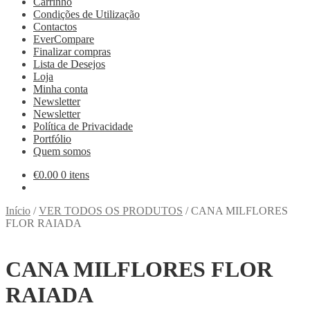
Carrinho
Condições de Utilização
Contactos
EverCompare
Finalizar compras
Lista de Desejos
Loja
Minha conta
Newsletter
Newsletter
Política de Privacidade
Portfólio
Quem somos
€
0.00
0 itens
Início
/
VER TODOS OS PRODUTOS
/
CANA MILFLORES
FLOR RAIADA
CANA MILFLORES FLOR
RAIADA