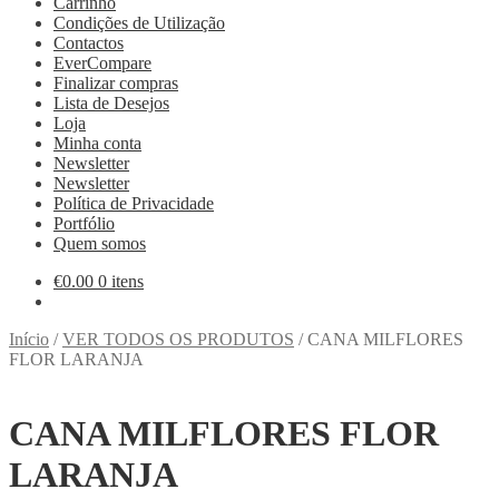
Carrinho
Condições de Utilização
Contactos
EverCompare
Finalizar compras
Lista de Desejos
Loja
Minha conta
Newsletter
Newsletter
Política de Privacidade
Portfólio
Quem somos
€
0.00
0 itens
Início
/
VER TODOS OS PRODUTOS
/
CANA MILFLORES
FLOR LARANJA
CANA MILFLORES FLOR
LARANJA