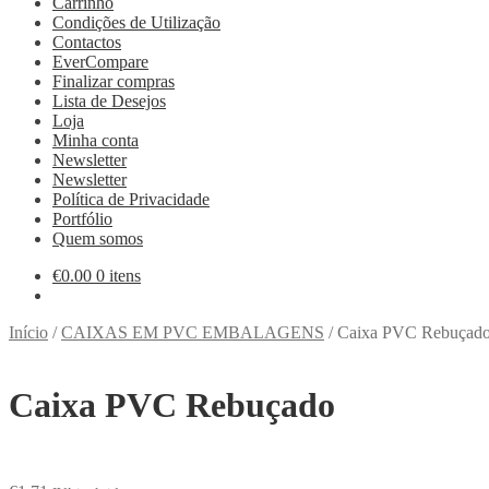
Carrinho
Condições de Utilização
Contactos
EverCompare
Finalizar compras
Lista de Desejos
Loja
Minha conta
Newsletter
Newsletter
Política de Privacidade
Portfólio
Quem somos
€
0.00
0 itens
Início
/
CAIXAS EM PVC EMBALAGENS
/
Caixa PVC Rebuçad
Caixa PVC Rebuçado