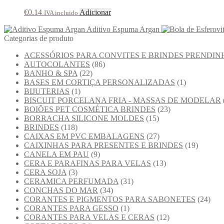
€
0.14
Adicionar
IVA incluido
Aditivo Espuma Argan
Categorias de produto
ACESSÓRIOS PARA CONVITES E BRINDES PRENDIN
AUTOCOLANTES
(86)
BANHO & SPA
(22)
BASES EM CORTIÇA PERSONALIZADAS
(1)
BIJUTERIAS
(1)
BISCUIT PORCELANA FRIA - MASSAS DE MODELAR
BOIÕES PET COSMÉTICA BRINDES
(23)
BORRACHA SILICONE MOLDES
(15)
BRINDES
(118)
CAIXAS EM PVC EMBALAGENS
(27)
CAIXINHAS PARA PRESENTES E BRINDES
(19)
CANELA EM PAU
(9)
CERA E PARAFINAS PARA VELAS
(13)
CERA SOJA
(3)
CERAMICA PERFUMADA
(31)
CONCHAS DO MAR
(34)
CORANTES E PIGMENTOS PARA SABONETES
(24)
CORANTES PARA GESSO
(1)
CORANTES PARA VELAS E CERAS
(12)