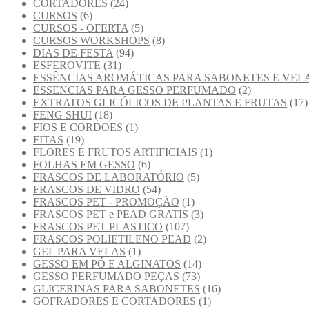
CORTADORES
(24)
CURSOS
(6)
CURSOS - OFERTA
(5)
CURSOS WORKSHOPS
(8)
DIAS DE FESTA
(94)
ESFEROVITE
(31)
ESSÊNCIAS AROMÁTICAS PARA SABONETES E VEL
ESSENCIAS PARA GESSO PERFUMADO
(2)
EXTRATOS GLICÓLICOS DE PLANTAS E FRUTAS
(17)
FENG SHUI
(18)
FIOS E CORDOES
(1)
FITAS
(19)
FLORES E FRUTOS ARTIFICIAIS
(1)
FOLHAS EM GESSO
(6)
FRASCOS DE LABORATÓRIO
(5)
FRASCOS DE VIDRO
(54)
FRASCOS PET - PROMOÇÃO
(1)
FRASCOS PET e PEAD GRATIS
(3)
FRASCOS PET PLASTICO
(107)
FRASCOS POLIETILENO PEAD
(2)
GEL PARA VELAS
(1)
GESSO EM PÓ E ALGINATOS
(14)
GESSO PERFUMADO PEÇAS
(73)
GLICERINAS PARA SABONETES
(16)
GOFRADORES E CORTADORES
(1)