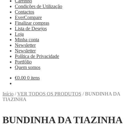
Carrinho
Condições de Utilização
Contactos
EverCompare
Finalizar compras
Lista de Desejos
Loja
Minha conta
Newsletter
Newsletter
Política de Privacidade
Portfólio
Quem somos
€
0.00
0 itens
Início
/
VER TODOS OS PRODUTOS
/
BUNDINHA DA
TIAZINHA
BUNDINHA DA TIAZINHA