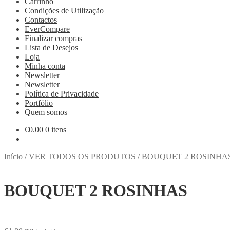
Carrinho
Condições de Utilização
Contactos
EverCompare
Finalizar compras
Lista de Desejos
Loja
Minha conta
Newsletter
Newsletter
Política de Privacidade
Portfólio
Quem somos
€
0.00
0 itens
Início
/
VER TODOS OS PRODUTOS
/
BOUQUET 2 ROSINHA
BOUQUET 2 ROSINHAS