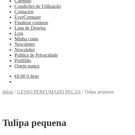
Carrinho
Condições de Utilização
Contactos
EverCompare
Finalizar compras
Lista de Desejos
Loja
Minha conta
Newsletter
Newsletter
Política de Privacidade
Portfólio
Quem somos
€
0.00
0 itens
Início
/
GESSO PERFUMADO PEÇAS
/
Tulipa pequena
Tulipa pequena