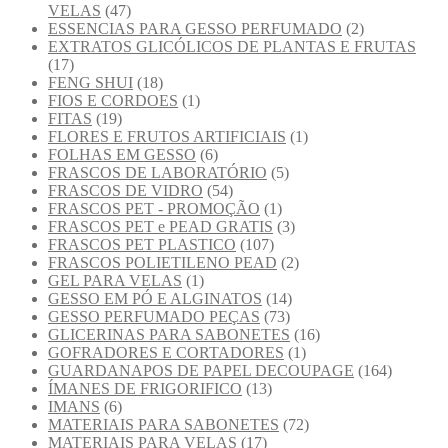
VELAS
(47)
ESSENCIAS PARA GESSO PERFUMADO
(2)
EXTRATOS GLICÓLICOS DE PLANTAS E FRUTAS
(17)
FENG SHUI
(18)
FIOS E CORDOES
(1)
FITAS
(19)
FLORES E FRUTOS ARTIFICIAIS
(1)
FOLHAS EM GESSO
(6)
FRASCOS DE LABORATÓRIO
(5)
FRASCOS DE VIDRO
(54)
FRASCOS PET - PROMOÇÃO
(1)
FRASCOS PET e PEAD GRATIS
(3)
FRASCOS PET PLASTICO
(107)
FRASCOS POLIETILENO PEAD
(2)
GEL PARA VELAS
(1)
GESSO EM PÓ E ALGINATOS
(14)
GESSO PERFUMADO PEÇAS
(73)
GLICERINAS PARA SABONETES
(16)
GOFRADORES E CORTADORES
(1)
GUARDANAPOS DE PAPEL DECOUPAGE
(164)
ÍMANES DE FRIGORIFICO
(13)
IMANS
(6)
MATERIAIS PARA SABONETES
(72)
MATERIAIS PARA VELAS
(17)