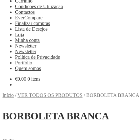
Carrinho
Condições de Utilização
Contactos
EverCompare
Finalizar compras
Lista de Desejos
Loja
Minha conta
Newsletter
Newsletter
Política de Privacidade
Portfólio
Quem somos
€
0.00
0 itens
Início
/
VER TODOS OS PRODUTOS
/
BORBOLETA BRANCA
BORBOLETA BRANCA