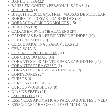
BANHO & SPA
(22)
BASES EM CORTIÇA PERSONALIZADAS
(1)
BIJUTERIAS
(1)
BISCUIT PORCELANA FRIA - MASSAS DE MODELAR
BOIÕES PET COSMÉTICA BRINDES
(23)
BORRACHA SILICONE MOLDES
(15)
BRINDES
(118)
CAIXAS EM PVC EMBALAGENS
(27)
CAIXINHAS PARA PRESENTES E BRINDES
(19)
CANELA EM PAU
(9)
CERA E PARAFINAS PARA VELAS
(13)
CERA SOJA
(3)
CERAMICA PERFUMADA
(31)
CONCHAS DO MAR
(34)
CORANTES E PIGMENTOS PARA SABONETES
(24)
CORANTES PARA GESSO
(1)
CORANTES PARA VELAS E CERAS
(12)
CORTADORES
(24)
CURSOS
(6)
CURSOS - OFERTA
(5)
CURSOS WORKSHOPS
(8)
DIAS DE FESTA
(94)
ESFEROVITE
(31)
ESSÊNCIAS AROMÁTICAS PARA SABONETES E VEL
ESSENCIAS PARA GESSO PERFUMADO
(2)