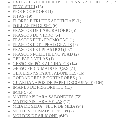
EXTRATOS GLICÓLICOS DE PLANTAS E FRUTAS
(17)
FENG SHUI
(18)
FIOS E CORDOES
(1)
FITAS
(19)
FLORES E FRUTOS ARTIFICIAIS
(1)
FOLHAS EM GESSO
(6)
FRASCOS DE LABORATÓRIO
(5)
FRASCOS DE VIDRO
(54)
FRASCOS PET - PROMOÇÃO
(1)
FRASCOS PET e PEAD GRATIS
(3)
FRASCOS PET PLASTICO
(107)
FRASCOS POLIETILENO PEAD
(2)
GEL PARA VELAS
(1)
GESSO EM PÓ E ALGINATOS
(14)
GESSO PERFUMADO PEÇAS
(73)
GLICERINAS PARA SABONETES
(16)
GOFRADORES E CORTADORES
(1)
GUARDANAPOS DE PAPEL DECOUPAGE
(164)
ÍMANES DE FRIGORIFICO
(13)
IMANS
(6)
MATERIAIS PARA SABONETES
(72)
MATERIAIS PARA VELAS
(17)
MEIA DE SEDA - FLOR DE MEIA
(94)
MOLDES DE MÃOS E PÉS 3d
(2)
MOLDES DE SILICONE
(649)