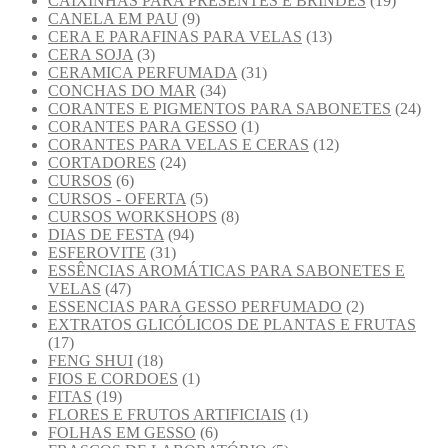
CAIXINHAS PARA PRESENTES E BRINDES
(19)
CANELA EM PAU
(9)
CERA E PARAFINAS PARA VELAS
(13)
CERA SOJA
(3)
CERAMICA PERFUMADA
(31)
CONCHAS DO MAR
(34)
CORANTES E PIGMENTOS PARA SABONETES
(24)
CORANTES PARA GESSO
(1)
CORANTES PARA VELAS E CERAS
(12)
CORTADORES
(24)
CURSOS
(6)
CURSOS - OFERTA
(5)
CURSOS WORKSHOPS
(8)
DIAS DE FESTA
(94)
ESFEROVITE
(31)
ESSÊNCIAS AROMÁTICAS PARA SABONETES E
VELAS
(47)
ESSENCIAS PARA GESSO PERFUMADO
(2)
EXTRATOS GLICÓLICOS DE PLANTAS E FRUTAS
(17)
FENG SHUI
(18)
FIOS E CORDOES
(1)
FITAS
(19)
FLORES E FRUTOS ARTIFICIAIS
(1)
FOLHAS EM GESSO
(6)